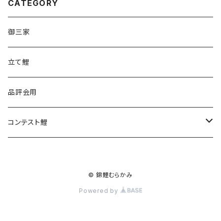
CATEGORY
【注意事項】 1.写真や動画、本文をしっかりとご
jhhbIz-A 更に詳しいことをお聞きになりたい場
覧頂き、ご理解を頂いた上でご購入へお進みくだ
合は、下記へご連絡下さいませ。 ℡：090-2386
御三家
さいませ。 2.出品途中で追記事項が生じる場合
-9590（担当：村上 対応時間 9：00～21：00）
がございます。 3.購入に進まれた時点で全てを
メール：
nsk51_i@yahoo.co.jp
（担当：井上）
立て鯉
ご納得いただいたものと致します。 4.お取引を
お名前と質問内容を添えて送信してください。
始めてから途中でご連絡が取れなくなった場合
購入前に下記の注意事項をよくお読みください!!
もお取引の意思が無くなったと見做す場合がご
品評会用
【注意事項】 1.写真や動画、本文をしっかりとご
ざいます。その際もキャンセル扱いになりますの
覧頂き、ご理解を頂いた上でご購入へお進みくだ
でご注意下さいませ。 5.操作方法がわからない
コンテスト鯉
さいませ。 2.出品途中で追記事項が生じる場合
場合は、ヘルプをご参照いただくか、メッセージ
がございます。 3.購入に進まれた時点で全てを
を送ってください。わからない状態で勝手に進め
ご納得いただいたものと致します。 4.お取引を
HighRank
ないでください。 6.商品が生体である以上、完
始めてから途中でご連絡が取れなくなった場合
璧なものはございません。ノークレーム＆ノーリ
© 錦鯉むらかみ
もお取引の意思が無くなったと見做す場合がご
第11回
ターンを厳守してください。 7.撮影前に飛び緋
ざいます。その際もキャンセル扱いになりますの
Powered by
などを除去することがございます。どうしてもそ
でご注意下さいませ。 5.操作方法がわからない
れらが気になる方は購入をお控えくださいませ。
場合は、ヘルプをご参照いただくか、メッセージ