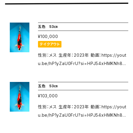
五色 53㎝
¥100,000
テイクアウト
性別：メス 生産年：2023年 動画：https://yout
u.be/hP1yZaU0FrU?si=HPJ54xHMKNh8pu
mT 公式YouTubeチャンネル https://www.y
outube.com/channel/UCfcw5CVpdYsqlXu
五色 53㎝
jhhbIz-A 更に詳しいことをお聞きになりたい場
¥103,000
合は、下記へご連絡下さいませ。 ℡：090-2386
-9590（担当：村上 対応時間 9：00～21：00）
性別：メス 生産年：2023年 動画：https://yout
メール：
nsk51_i@yahoo.co.jp
（担当：井上）
u.be/hP1yZaU0FrU?si=HPJ54xHMKNh8pu
お名前と質問内容を添えて送信してください。
mT 公式YouTubeチャンネル https://www.y
購入前に下記の注意事項をよくお読みください!!
outube.com/channel/UCfcw5CVpdYsqlXu